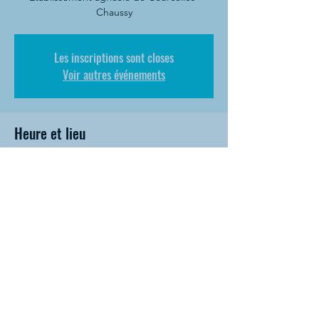
Chaussy
Les inscriptions sont closes
Voir autres événements
Heure et lieu
16 mai 2020, 10:00 – 11:00
Formation scolaire (Lycée)
Partager cet événement
Mentions légales
•
Politique de
confidentialité
• Campus de Courcelles-